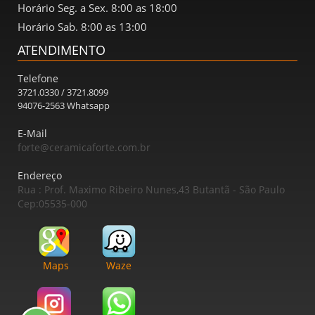
Horário Seg. a Sex. 8:00 as 18:00
Horário Sab. 8:00 as 13:00
ATENDIMENTO
Telefone
3721.0330 / 3721.8099
94076-2563 Whatsapp
E-Mail
forte@ceramicaforte.com.br
Endereço
Rua : Prof. Maximo Ribeiro Nunes,43 Butantã - São Paulo
Cep:05535-000
Maps
Waze